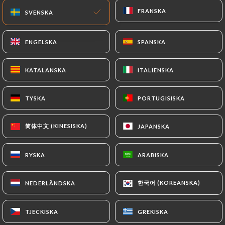
10.00€
FRANSKA
FRANSKA
SVENSKA
SVENSKA
10.00€
ENGELSKA
ENGELSKA
SPANSKA
SPANSKA
10.00€
KATALANSKA
KATALANSKA
ITALIENSKA
ITALIENSKA
12.00€
TYSKA
TYSKA
PORTUGISISKA
PORTUGISISKA
简体中文 (KINESISKA)
简体中文 (KINESISKA)
JAPANSKA
JAPANSKA
12.00€
RYSKA
RYSKA
ARABISKA
ARABISKA
한국어 (KOREANSKA)
한국어 (KOREANSKA)
NEDERLÄNDSKA
NEDERLÄNDSKA
2B
3B
6.00€
8.00€
TJECKISKA
TJECKISKA
GREKISKA
GREKISKA