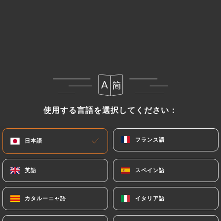
メニュー
JA
/
ホーム
レビュー
レビュー
使用する言語を選択してください：
使用する言語を選択してください：
フランス語
フランス語
日本語
日本語
616 Uniitiのレビュー
英語
英語
スペイン語
スペイン語
4.7 / 5
カタルーニャ語
カタルーニャ語
イタリア語
イタリア語
100%リアル、検証済みレビュー。