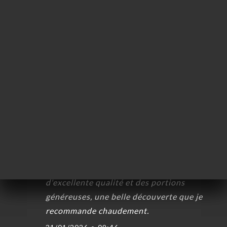
11/02/2026
•
07:11
絡先
PASCAL V.の評価
P
5/5
Avons fait un très bon repas. Cuisine
méditerranéenne de qualité, service
sympathique.
04/02/2026
•
06:03
Alexandre K.の評価
A
5/5
Cuisine locale avec des produits
d'excellente qualité et des portions
généreuses, une belle découverte que je
recommande chaudement.