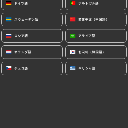
ドイツ語
ドイツ語
ポルトガル語
ポルトガル語
スウェーデン語
スウェーデン語
简体中文（中国語）
简体中文（中国語）
christophe a.の評価
C
4/5
ロシア語
ロシア語
アラビア語
アラビア語
repas, en famille, cadre sympathique et
personnel sympa (familiale) nous avons
オランダ語
オランダ語
한국어（韓国語）
한국어（韓国語）
tous pris des plats différents. le mien
Daube et gnocchis, la sauce était un peu
チェコ語
チェコ語
ギリシャ語
ギリシャ語
trop forte à mon gout et les gnocchis tres
rond et moelleux je ne suis pas sur qu'ils
soient fait maison ! à confirmer. sinon ça
va.
14/03/2026
•
06:38
Christelle B.の評価
C
5/5