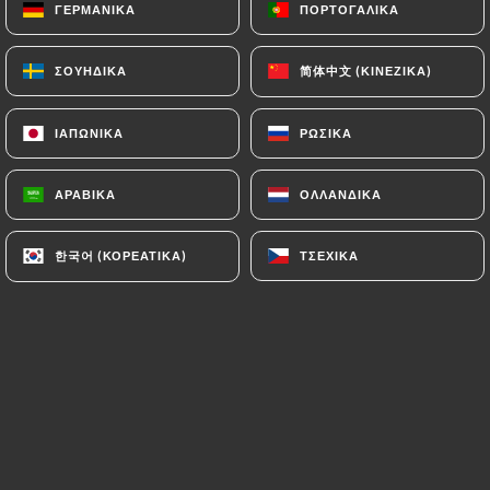
ΓΕΡΜΑΝΙΚΆ
ΓΕΡΜΑΝΙΚΆ
ΠΟΡΤΟΓΑΛΙΚΆ
ΠΟΡΤΟΓΑΛΙΚΆ
简体中文 (ΚΙΝΈΖΙΚΑ)
简体中文 (ΚΙΝΈΖΙΚΑ)
ΣΟΥΗΔΙΚΆ
ΣΟΥΗΔΙΚΆ
christophe a. βαθμολογήθηκε
C
4/5
ΙΑΠΩΝΙΚΆ
ΙΑΠΩΝΙΚΆ
ΡΩΣΙΚΆ
ΡΩΣΙΚΆ
repas, en famille, cadre sympathique et
personnel sympa (familiale) nous avons
ΑΡΑΒΙΚΆ
ΑΡΑΒΙΚΆ
ΟΛΛΑΝΔΙΚΆ
ΟΛΛΑΝΔΙΚΆ
tous pris des plats différents. le mien
Daube et gnocchis, la sauce était un peu
한국어 (ΚΟΡΕΆΤΙΚΑ)
한국어 (ΚΟΡΕΆΤΙΚΑ)
ΤΣΈΧΙΚΑ
ΤΣΈΧΙΚΑ
trop forte à mon gout et les gnocchis tres
rond et moelleux je ne suis pas sur qu'ils
soient fait maison ! à confirmer. sinon ça
va.
14/03/2026
•
06:38
Christelle B. βαθμολογήθηκε
C
5/5