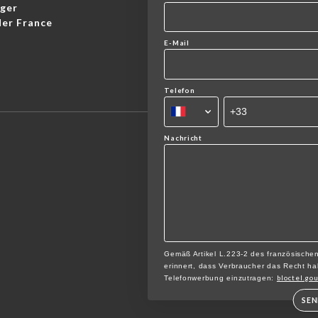
nger
er France
E-Mail
Telefon
Nachricht
Gemäß Artikel L.223-2 des französische
erinnert, dass Verbraucher das Recht hab
bloctel.gou
Telefonwerbung einzutragen:
SE