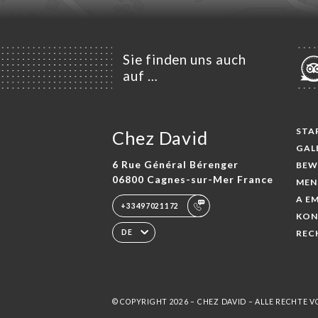
Sie finden uns auch
auf …
STA
Chez David
GAL
6 Rue Général Bérenger
BEW
06800 Cagnes-sur-Mer France
MEN
A E
+33497021172
KON
REC
DE
© COPYRIGHT 2026 – CHEZ DAVID – ALLE RECHTE 