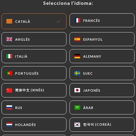
Selecciona l’idioma:
Selecciona l’idioma:
CA
MENÚ
FRANCÈS
FRANCÈS
CATALÀ
CATALÀ
ANGLÈS
ANGLÈS
ESPANYOL
ESPANYOL
ITALIÀ
ITALIÀ
ALEMANY
ALEMANY
/
INICI
CONTACTAR
Contactar
PORTUGUÈS
PORTUGUÈS
SUEC
SUEC
简体中文 (XINÈS)
简体中文 (XINÈS)
JAPONÈS
JAPONÈS
RUS
RUS
ÀRAB
ÀRAB
Chez David
한국어 (COREÀ)
한국어 (COREÀ)
HOLANDÈS
HOLANDÈS