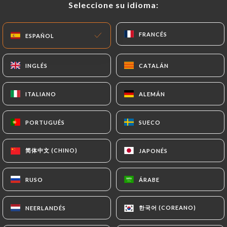
Seleccione su idioma:
Seleccione su idioma:
ES
MENÚ
FRANCÉS
FRANCÉS
ESPAÑOL
ESPAÑOL
INGLÉS
INGLÉS
CATALÁN
CATALÁN
ITALIANO
ITALIANO
ALEMÁN
ALEMÁN
/
INICIO
CONTACTO
Contacto
PORTUGUÉS
PORTUGUÉS
SUECO
SUECO
简体中文 (CHINO)
简体中文 (CHINO)
JAPONÉS
JAPONÉS
RUSO
RUSO
ÁRABE
ÁRABE
Chez David
한국어 (COREANO)
한국어 (COREANO)
NEERLANDÉS
NEERLANDÉS