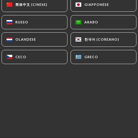
简体中文 (CINESE)
简体中文 (CINESE)
GIAPPONESE
GIAPPONESE
RUSSO
RUSSO
ARABO
ARABO
한국어 (COREANO)
한국어 (COREANO)
OLANDESE
OLANDESE
CECO
CECO
GRECO
GRECO