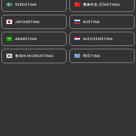
简体中文 (ČÍNŠTINA)
简体中文 (ČÍNŠTINA)
ŠVÉDŠTINA
ŠVÉDŠTINA
JAPONŠTINA
JAPONŠTINA
RUŠTINA
RUŠTINA
ARABŠTINA
ARABŠTINA
NIZOZEMŠTINA
NIZOZEMŠTINA
한국어 (KOREJŠTINA)
한국어 (KOREJŠTINA)
ŘEČTINA
ŘEČTINA