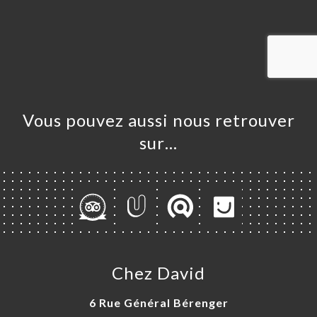
UEIL
RVER
ERIE
IS
RTE
Vous pouvez aussi nous retrouver
RTER
sur…
TACT
Chez David
6 Rue Général Bérenger